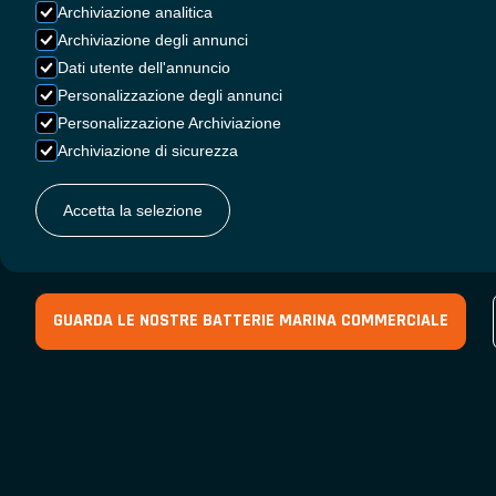
Archiviazione analitica
DELLA MARINE
Archiviazione degli annunci
Dati utente dell'annuncio
Personalizzazione degli annunci
COMMERCIALE
Personalizzazione Archiviazione
Archiviazione di sicurezza
Accetta la selezione
Soluzioni energetiche senza compromessi per le imbarc
acque più difficili del mondo.
GUARDA LE NOSTRE BATTERIE MARINA COMMERCIALE