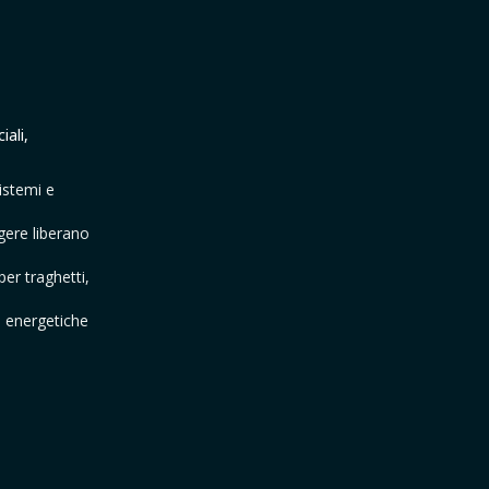
ali,
istemi e
gere liberano
per traghetti,
ni energetiche