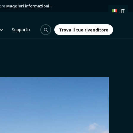
bre.
Maggiori informazioni
→
IT
Supporto
Trova il tuo rivenditore
Trova il tuo rivenditore