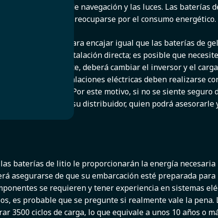
adios, los sistemas de navegación y las luces. Las baterías d
mentar su barco sin preocuparse por el consumo energético.
io están diseñadas para encajar igual que las baterías de ge
 es posible una instalación directa; es posible que necesi
e tenga actualmente, deberá cambiar el inversor y el cargad
 que todas las instalaciones eléctricas deben realizarse co
den ser peligrosos. Por este motivo, si no se siente seguro d
ngase en contacto con su distribuidor, quien podrá asesorarle
as baterías de litio le proporcionarán la energía necesaria
rá asegurarse de que su embarcación esté preparada para la
mponentes se requieren y tener experiencia en sistemas eléc
os, es probable que se pregunte si realmente vale la pena. L
urar 3500 ciclos de carga, lo que equivale a unos 10 años o 