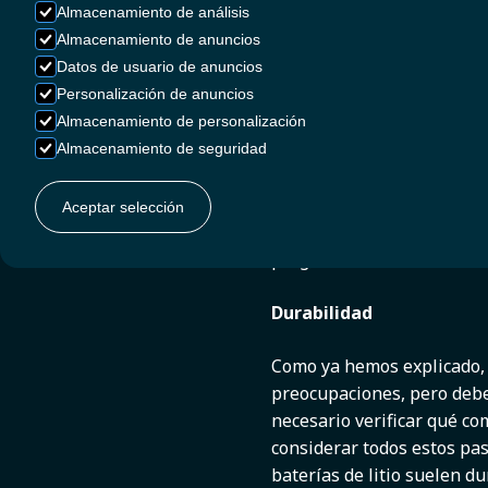
Almacenamiento de análisis
la embarcación, como las r
Almacenamiento de anuncios
excelente opción para ali
Datos de usuario de anuncios
Aunque las baterías de lit
Personalización de anuncios
convencionales, no siempre
Almacenamiento de personalización
Dependiendo del equipo qu
Almacenamiento de seguridad
importante tener en cuenta
errores en el cableado pue
Aceptar selección
de la batería de litio, pó
preguntas.
Durabilidad
Como ya hemos explicado, l
preocupaciones, pero debe
necesario verificar qué co
considerar todos estos pas
baterías de litio suelen d