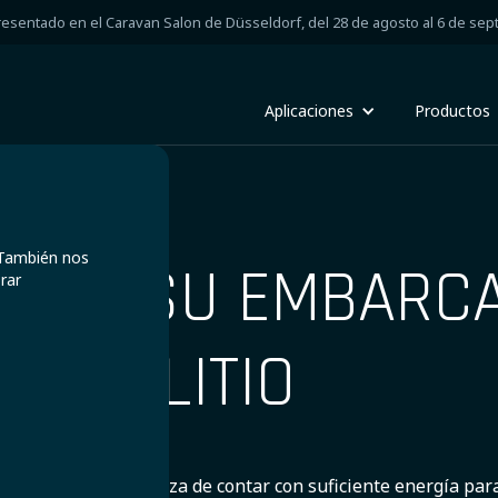
resentado en el Caravan Salon de Düsseldorf, del 28 de agosto al 6 de sep
Aplicaciones
Productos
. También nos
IZAR SU EMBARC
rar
S DE LITIO
ar es tener la certeza de contar con suficiente energía para