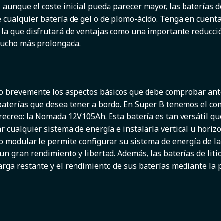
, aunque el coste inicial pueda parecer mayor, las baterías d
 cualquier batería de gel o de plomo-ácido. Tenga en cuenta
e la que disfrutará de ventajas como una importante reducc
 mucho más prolongada.
 brevemente los aspectos básicos que debe comprobar antes
 baterías que desea tener a bordo. En Super B tenemos el c
recreo: la Nomada 12V105Ah. Esta batería es tan versátil qu
 cualquier sistema de energía e instalarla vertical u hori
ño modular le permite configurar su sistema de energía de l
un gran rendimiento y libertad. Además, las baterías de lit
rga restante y el rendimiento de sus baterías mediante la pa