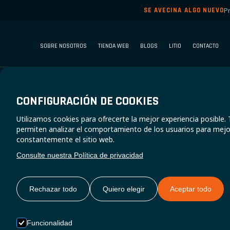
P
SE AVECINA ALGO NUEVO
SOBRE NOSOTROS
TIENDA WEB
BLOGS
LITIO
CONTACTO
CONFIGURACIÓN DE COOKIES
Utilizamos cookies para ofrecerte la mejor experiencia posible
ACTUAL
permiten analizar el comportamiento de los usuarios para mejo
constantemente el sitio web.
Consulte nuestra Política de privacidad
BATERÍA
Rechazar todo
Quiero elegir
Aceptar todo
Funcionalidad
Lo más importante al naveg