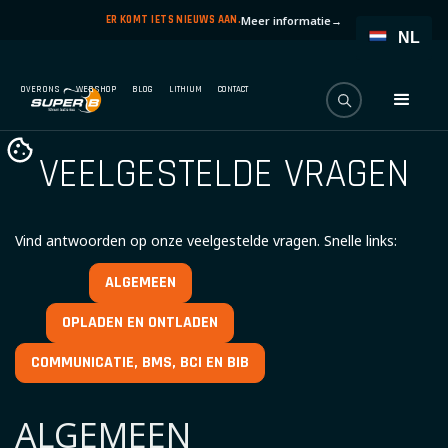
ER KOMT IETS NIEUWS AAN.
Meer informatie
→
NL
OVER ONS
WEBSHOP
BLOG
LITHIUM
CONTACT
VEELGESTELDE VRAGEN
Vind antwoorden op onze veelgestelde vragen. Snelle links:
ALGEMEEN
OPLADEN EN ONTLADEN
COMMUNICATIE, BMS, BCI EN BIB
ALGEMEEN