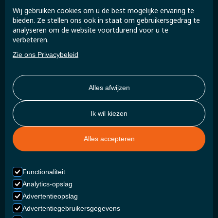
Wij gebruiken cookies om u de best mogelijke ervaring te
Sluit aan bij de Super B-community en ontvang
bieden. Ze stellen ons ook in staat om gebruikersgedrag te
exclusieve updates en inzichten.
analyseren om de website voortdurend voor u te
verbeteren.
Zie ons Privacybeleid
Alles afwijzen
Ik wil kiezen
Alles accepteren
Functionaliteit
Analytics-opslag
Advertentieopslag
Advertentiegebruikersgegevens