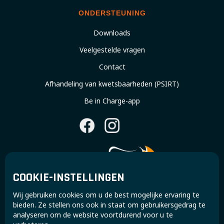
ONDERSTEUNING
Downloads
Veelgestelde vragen
Contact
Afhandeling van kwetsbaarheden (PSIRT)
Be in Charge-app
COOKIE-INSTELLINGEN
Wij gebruiken cookies om u de best mogelijke ervaring te
Sluit aan bij de Super B-community en ontvang
bieden. Ze stellen ons ook in staat om gebruikersgedrag te
exclusieve updates en inzichten.
analyseren om de website voortdurend voor u te