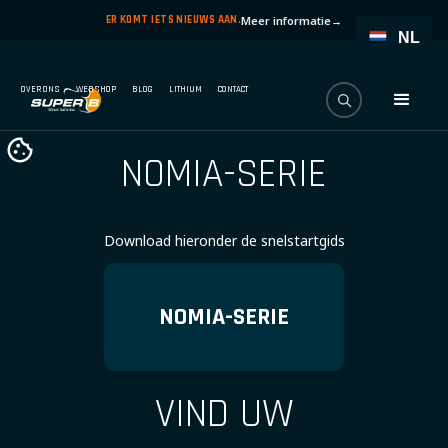
ER KOMT IETS NIEUWS AAN.
Meer informatie
→
NL
OVER ONS
WEBSHOP
BLOG
LITHIUM
CONTACT
NOMIA-SERIE
Download hieronder de snelstartgids
NOMIA-SERIE
VIND UW