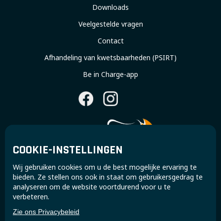
Downloads
Veelgestelde vragen
Contact
Afhandeling van kwetsbaarheden (PSIRT)
Be in Charge-app
COOKIE-INSTELLINGEN
Wij gebruiken cookies om u de best mogelijke ervaring te
Sluit aan bij de Super B-community en ontvang
bieden. Ze stellen ons ook in staat om gebruikersgedrag te
exclusieve updates en inzichten.
analyseren om de website voortdurend voor u te
verbeteren.
Zie ons Privacybeleid