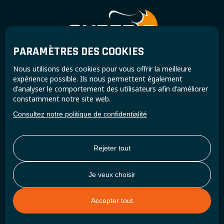
PARAMÈTRES DES COOKIES
Rejoignez la communauté Super B et recevez des
Nous utilisons des cookies pour vous offrir la meilleure
mises à jour et des informations exclusives.
expérience possible. Ils nous permettent également
d'analyser le comportement des utilisateurs afin d'améliorer
constamment notre site web.
Consultez notre politique de confidentialité
Rejeter tout
Je veux choisir
Accepter tout