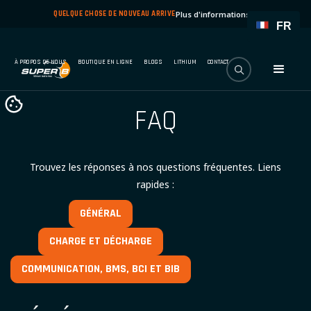
QUELQUE CHOSE DE NOUVEAU ARRIVE
Plus d'informations
→
FR
À PROPOS DE NOUS
BOUTIQUE EN LIGNE
BLOGS
LITHIUM
CONTACT
FAQ
Trouvez les réponses à nos questions fréquentes. Liens
rapides :
GÉNÉRAL
CHARGE ET DÉCHARGE
COMMUNICATION, BMS, BCI ET BIB