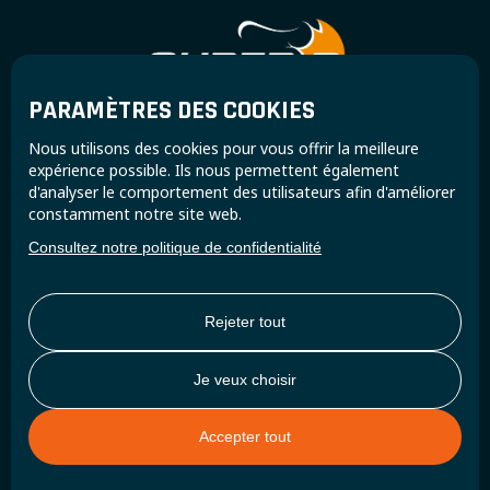
PARAMÈTRES DES COOKIES
Rejoignez la communauté Super B et recevez des
Nous utilisons des cookies pour vous offrir la meilleure
mises à jour et des informations exclusives.
expérience possible. Ils nous permettent également
d'analyser le comportement des utilisateurs afin d'améliorer
constamment notre site web.
Consultez notre politique de confidentialité
Rejeter tout
Je veux choisir
Accepter tout