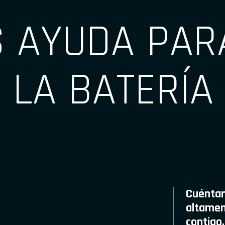
S AYUDA PAR
 LA BATERÍA
?
Cuéntan
altamen
contigo.