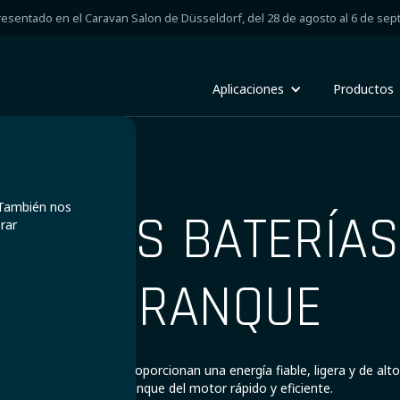
resentado en el Caravan Salon de Düsseldorf, del 28 de agosto al 6 de sep
Aplicaciones
Productos
. También nos
ESTRAS BATERÍAS
rar
ARRANQUE
 de arranque Super B proporcionan una energía fiable, ligera y de alt
para un arranque del motor rápido y eficiente.