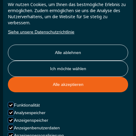
Wir nutzen Cookies, um Ihnen das bestmögliche Erlebnis zu
Treten Sie der Super B-Community bei und erhalten
ermöglichen. Zudem ermöglichen sie uns die Analyse des
Sie exklusive Updates und Einblicke.
Nutzerverhaltens, um die Website für Sie stetig zu
verbessern.
Siehe unsere Datenschutzrichtlinie
Alle ablehnen
Ich möchte wählen
Alle akzeptieren
Funktionalität
Analysespeicher
Anzeigenspeicher
Anzeigenbenutzerdaten
Anzeigenpersonalisierung