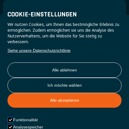
COOKIE-EINSTELLUNGEN
Wir nutzen Cookies, um Ihnen das bestmögliche Erlebnis zu
ermöglichen. Zudem ermöglichen sie uns die Analyse des
Nutzerverhaltens, um die Website für Sie stetig zu
verbessern.
KRAFT FÜR JEDE
FAHRT
Siehe unsere Datenschutzrichtlinie
Super B-Batterien wurden entwickelt, um die Leistung
einer Vielzahl von Powersport-Fahrzeugen zu verbessern:
Alle ablehnen
Motorräder:
Leicht und kompakt, ideal für die Straße, im
Gelände und für Wettkämpfe.
ATVs & Quads:
Überlegene Energiedichte für Abenteuer
Ich möchte wählen
im Gelände
.
Rennwagen:
Professionelle Motorsportteams vertrauen
Alle akzeptieren
auf die konstante Leistung unter Druck.
JETZT KAUFEN
Funktionalität
Analysespeicher